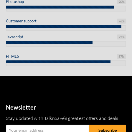
Photoshop
90
%
Customer support
96
%
Javascript
72
%
HTML5
87
%
Newsletter
Stay updated with TalknSave’s greatest offers and deals!